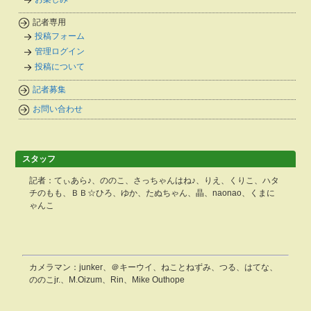
記者専用
投稿フォーム
管理ログイン
投稿について
記者募集
お問い合わせ
スタッフ
記者：てぃあら♪、ののこ、さっちゃんはね♪、りえ、くりこ、ハタ
チのもも、ＢＢ☆ひろ、ゆか、たぬちゃん、晶、naonao、くまに
ゃんこ
カメラマン：junker、＠キーウイ、ねことねずみ、つる、はてな、
ののこjr.、M.Oizum、Rin、Mike Outhope