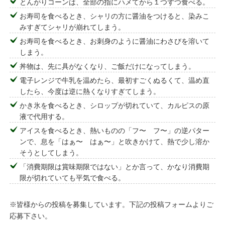
とんがりコーンは、全部の指にハメてから１つずつ食べる。
お寿司を食べるとき、シャリの方に醤油をつけると、染みこ
みすぎてシャリが崩れてしまう。
お寿司を食べるとき、お刺身のように醤油にわさびを溶いて
しまう。
丼物は、先に具がなくなり、ご飯だけになってしまう。
電子レンジで牛乳を温めたら、最初すごくぬるくて、温め直
したら、今度は逆に熱くなりすぎてしまう。
かき氷を食べるとき、シロップが切れていて、カルピスの原
液で代用する。
アイスを食べるとき、熱いものの「フ〜 フ〜」の逆パター
ンで、息を「はぁ〜 はぁ〜」と吹きかけて、熱で少し溶か
そうとしてしまう。
「消費期限は賞味期限ではない」とか言って、かなり消費期
限が切れていても平気で食べる。
※皆様からの投稿を募集しています。下記の投稿フォームよりご
応募下さい。