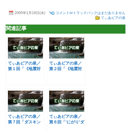
2005年1月19日(水)
コメントorトラックバックはまだありません
てぃあビアの泉
関連記事
てぃあビアの泉／
てぃあビアの泉／
第１回「《地震対
第２回「《地震対
策》part１」
策》part２」
てぃあビアの泉／
てぃあビアの泉／
第７回「ダスキン
第６回「‘にがり’ダ
さんの洗濯機お掃
イエット」