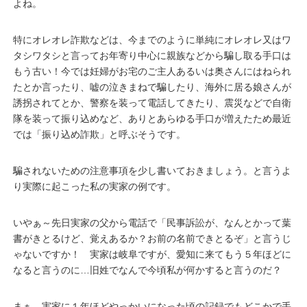
よね。
特にオレオレ詐欺などは、今までのように単純にオレオレ又はワ
タシワタシと言ってお年寄り中心に親族などから騙し取る手口は
もう古い！今では妊婦がお宅のご主人あるいは奥さんにはねられ
たとか言ったり、嘘の泣きまねで騙したり、海外に居る娘さんが
誘拐されてとか、警察を装って電話してきたり、震災などで自衛
隊を装って振り込めなど、ありとあらゆる手口が増えたため最近
では「振り込め詐欺」と呼ぶそうです。
騙されないための注意事項を少し書いておきましょう。と言うよ
り実際に起こった私の実家の例です。
いやぁ～先日実家の父から電話で「民事訴訟が、なんとかって葉
書がきとるけど、覚えあるか？お前の名前できとるぞ」と言うじ
ゃないですか！ 実家は岐阜ですが、愛知に来てもう５年ほどに
なると言うのに…旧姓でなんで今頃私が何かすると言うのだ？
まぁ、実家に１年ほどやっかいになった頃の記録でもどこかで手