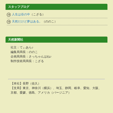
スタッフブログ
人生は谷の中
（こざる）
天然だけど夢はある。
（ののこ）
天然新聞社
社主：てぃあら♪
編集局局長：ののこ
企画局局長：さっちゃんはね♪
制作技術局局長：こざる
【本社】長野（佐久）
【支局】東京、神奈川（横浜）、埼玉、静岡、岐阜、愛知、大阪、
京都、愛媛、徳島、アメリカ（バージニア）