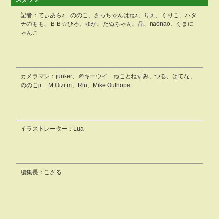
スタッフ
記者：てぃあら♪、ののこ、さっちゃんはね♪、りえ、くりこ、ハタ
チのもも、ＢＢ☆ひろ、ゆか、たぬちゃん、晶、naonao、くまに
ゃんこ
カメラマン：junker、＠キーウイ、ねことねずみ、つる、はてな、
ののこjr.、M.Oizum、Rin、Mike Outhope
イラストレーター：Lua
編集長：こざる