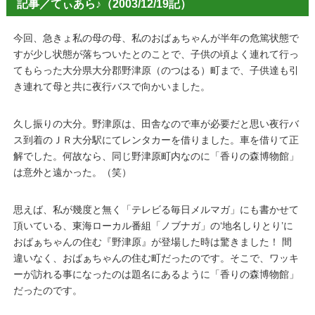
記事／てぃあら♪（2003/12/19記）
今回、急きょ私の母の母、私のおばぁちゃんが半年の危篤状態で
すが少し状態が落ちついたとのことで、子供の頃よく連れて行っ
てもらった大分県大分郡野津原（のつはる）町まで、子供達も引
き連れて母と共に夜行バスで向かいました。
久し振りの大分。野津原は、田舎なので車が必要だと思い夜行バ
ス到着のＪＲ大分駅にてレンタカーを借りました。車を借りて正
解でした。何故なら、同じ野津原町内なのに「香りの森博物館」
は意外と遠かった。（笑）
思えば、私が幾度と無く「テレビる毎日メルマガ」にも書かせて
頂いている、東海ローカル番組「ノブナガ」の‘地名しりとり’に
おばぁちゃんの住む『野津原』が登場した時は驚きました！ 間
違いなく、おばぁちゃんの住む町だったのです。そこで、ワッキ
ーが訪れる事になったのは題名にあるように「香りの森博物館」
だったのです。