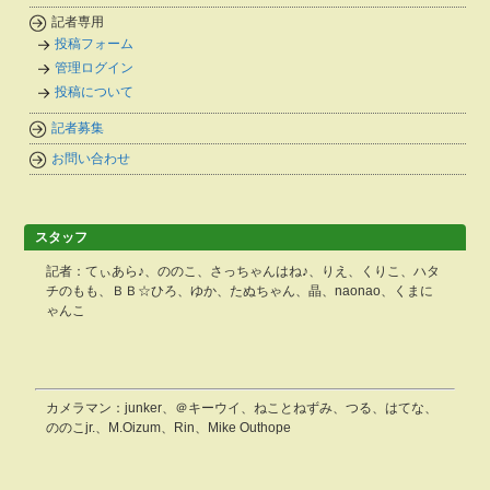
記者専用
投稿フォーム
管理ログイン
投稿について
記者募集
お問い合わせ
スタッフ
記者：てぃあら♪、ののこ、さっちゃんはね♪、りえ、くりこ、ハタ
チのもも、ＢＢ☆ひろ、ゆか、たぬちゃん、晶、naonao、くまに
ゃんこ
カメラマン：junker、＠キーウイ、ねことねずみ、つる、はてな、
ののこjr.、M.Oizum、Rin、Mike Outhope