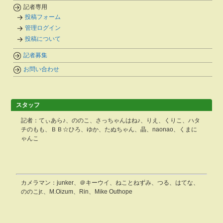
記者専用
投稿フォーム
管理ログイン
投稿について
記者募集
お問い合わせ
スタッフ
記者：てぃあら♪、ののこ、さっちゃんはね♪、りえ、くりこ、ハタ
チのもも、ＢＢ☆ひろ、ゆか、たぬちゃん、晶、naonao、くまに
ゃんこ
カメラマン：junker、＠キーウイ、ねことねずみ、つる、はてな、
ののこjr.、M.Oizum、Rin、Mike Outhope