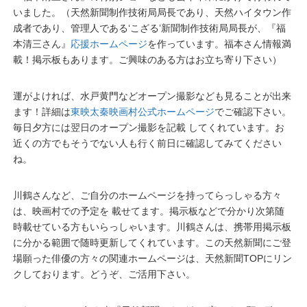
いました。（天然新聞制作技術局局長であり、天然ハイタウン作
成者であり、管理人である‘こざる’新聞制作技術局局長が、『福
本清三さん』
応援ホームページ
を作っています。福本さん情報満
載！掲示板もあります。ご興味のある方はお立ち寄り下さい）
運がよければ、水戸黄門などオープン撮影なども見ることが出来
ます！詳細は
東映太秦映画村公式ホームページ
でご確認下さい。
毎日夕方には翌日のオープン撮影を記載 してくれています。お
近くの方でもそうでない人も行く前日に確認してみてください
ね。
川鶴さんなど、ご自分のホームページを持ってらっしゃる方々
は、映画村での予定を 載せてます。掲示板などで分かり次第随
時載せている方もいらっしゃいます。川鶴さんは、携帯用掲示板
に分かる範囲で随時更新してくれています。この天然新聞にご登
場願った俳優の方々の関連ホームページは、天然新聞TOPにリン
クしております。どうぞ、ご活用下さい。