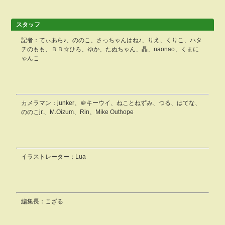
スタッフ
記者：てぃあら♪、ののこ、さっちゃんはね♪、りえ、くりこ、ハタ
チのもも、ＢＢ☆ひろ、ゆか、たぬちゃん、晶、naonao、くまに
ゃんこ
カメラマン：junker、＠キーウイ、ねことねずみ、つる、はてな、
ののこjr.、M.Oizum、Rin、Mike Outhope
イラストレーター：Lua
編集長：こざる