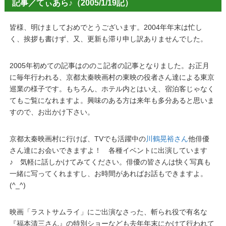
記事／てぃあら♪（2005/1/19記）
皆様、明けましておめでとうございます。2004年年末は忙し
く、挨拶も書けず、又、更新も滞り申し訳ありませんでした。
2005年初めての記事はののこ記者の記事となりました。お正月
に毎年行われる、京都太秦映画村の東映の役者さん達による東京
巡業の様子です。もちろん、ホテル内とはいえ、宿泊客じゃなく
てもご覧になれますよ。興味のある方は来年も多分あると思いま
すので、お出かけ下さい。
京都太秦映画村に行けば、TVでも活躍中の
川鶴晃裕さん
他俳優
さん達にお会いできますよ！ 各種イベントに出演しています
♪ 気軽に話しかけてみてください。俳優の皆さんは快く写真も
一緒に写ってくれますし、お時間があればお話もできますよ。
(^_^)
映画「ラストサムライ」にご出演なさった、斬られ役で有名な
『福本清三さん』の特別ショーなども去年年末にかけて行われて