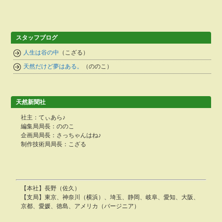
スタッフブログ
人生は谷の中
（こざる）
天然だけど夢はある。
（ののこ）
天然新聞社
社主：てぃあら♪
編集局局長：ののこ
企画局局長：さっちゃんはね♪
制作技術局局長：こざる
【本社】長野（佐久）
【支局】東京、神奈川（横浜）、埼玉、静岡、岐阜、愛知、大阪、
京都、愛媛、徳島、アメリカ（バージニア）