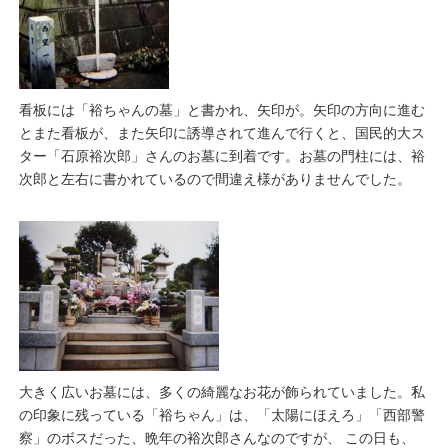
看板には「裕ちゃんの墓」と書かれ、矢印が。矢印の方向に進む
とまた看板が、また矢印に誘導されて進んで行くと、国民的大ス
ター「石原裕次郎」さんのお墓に到着です。お墓の門柱には、裕
次郎と左右に書かれているので間違え様がありませんでした。
大きく広いお墓には、多くの綺麗なお花が飾られていました。私
の印象に残っている「裕ちゃん」は、「太陽にほえろ」「西部警
察」のボスだった、晩年の裕次郎さんなのですが、 この日も、