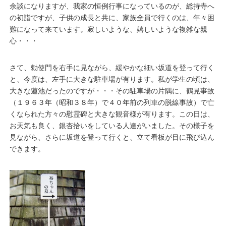
余談になりますが、我家の恒例行事になっているのが、総持寺へ
の初詣ですが、子供の成長と共に、家族全員で行くのは、年々困
難になって来ています。寂しいような、嬉しいような複雑な親
心・・・
さて、勅使門を右手に見ながら、緩やかな細い坂道を登って行く
と、今度は、左手に大きな駐車場が有ります。私が学生の頃は、
大きな蓮池だったのですが・・・その駐車場の片隅に、鶴見事故
（１９６３年（昭和３８年）で４０年前の列車の脱線事故）で亡
くなられた方々の慰霊碑と大きな観音様が有ります。この日は、
お天気も良く、銀杏拾いをしている人達がいました。その様子を
見ながら、さらに坂道を登って行くと、立て看板が目に飛び込ん
できます。