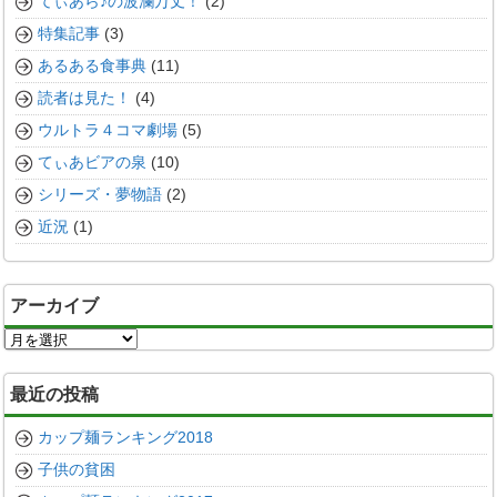
てぃあら♪の波瀾万丈！
(2)
特集記事
(3)
あるある食事典
(11)
読者は見た！
(4)
ウルトラ４コマ劇場
(5)
てぃあビアの泉
(10)
シリーズ・夢物語
(2)
近況
(1)
アーカイブ
ア
ー
カ
最近の投稿
イ
ブ
カップ麺ランキング2018
子供の貧困